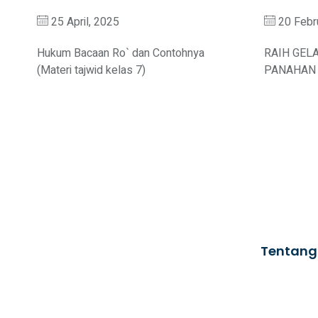
25 April, 2025
20 Febr
Hukum Bacaan Ro` dan Contohnya
RAIH GEL
(Materi tajwid kelas 7)
PANAHAN 
Tentang
Yayasan
Pondok
SMP Shaft