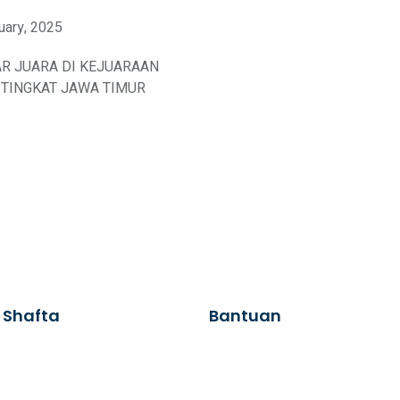
uary, 2025
AR JUARA DI KEJUARAAN
TINGKAT JAWA TIMUR
 Shafta
Bantuan
Hubungi Kami
Alumni
a
Blog