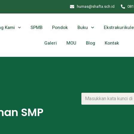
humas@shafta.sch.id
081
ng Kami
SPMB
Pondok
Buku
Ekstrakurikule
Galeri
MOU
Blog
Kontak
man SMP