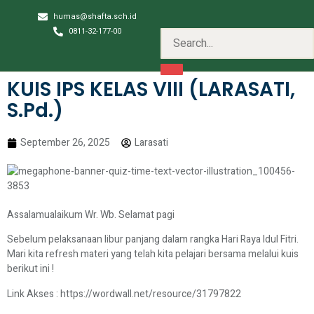
humas@shafta.sch.id
0811-32-177-00
KUIS IPS KELAS VIII (LARASATI,
S.Pd.)
September 26, 2025
Larasati
Assalamualaikum Wr. Wb. Selamat pagi
Sebelum pelaksanaan libur panjang dalam rangka Hari Raya Idul Fitri.
Mari kita refresh materi yang telah kita pelajari bersama melalui kuis
berikut ini !
Link Akses :
https://wordwall.net/resource/31797822