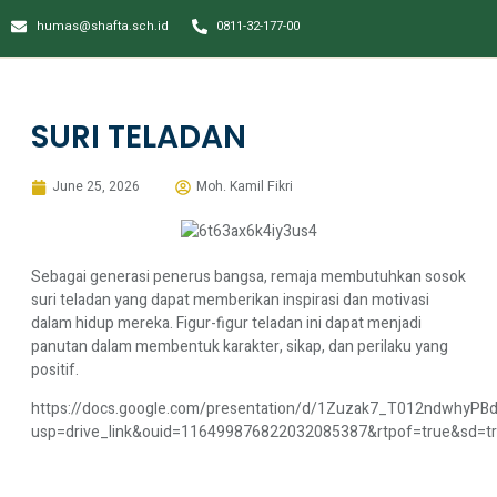
humas@shafta.sch.id
0811-32-177-00
SURI TELADAN
June 25, 2026
Moh. Kamil Fikri
Sebagai generasi penerus bangsa, remaja membutuhkan sosok
suri teladan yang dapat memberikan inspirasi dan motivasi
dalam hidup mereka. Figur-figur teladan ini dapat menjadi
panutan dalam membentuk karakter, sikap, dan perilaku yang
positif.
https://docs.google.com/presentation/d/1Zuzak7_T012ndwhyPB
usp=drive_link&ouid=116499876822032085387&rtpof=true&sd=t