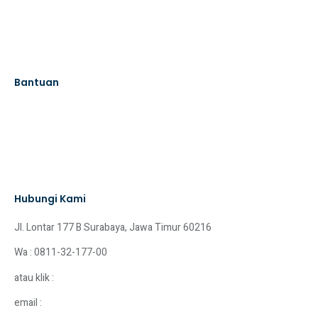
Pondok
SMP Shafta
SMA Shafta
Galeri
Bantuan
Hubungi Kami
Alumni
Blog
Daftar SPMB 2026
Masuk
Hubungi Kami
Jl. Lontar 177 B Surabaya, Jawa Timur 60216
Wa : 0811-32-177-00
atau klik :
http:bit.ly/washafta
email :
humas@shafta.sch.id