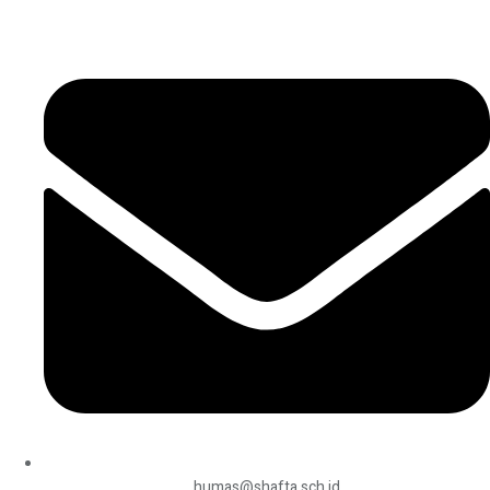
humas@shafta.sch.id