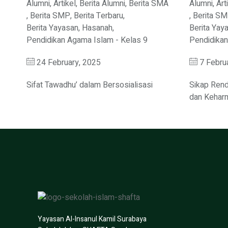
Alumni
,
Artikel
,
Berita Alumni
,
Berita SMA
Alumni
,
Art
,
Berita SMP
,
Berita Terbaru
,
,
Berita S
Berita Yayasan
,
Hasanah
,
Berita Yay
Pendidikan Agama Islam - Kelas 9
Pendidikan
24 February, 2025
7 Febru
Sifat Tawadhu’ dalam Bersosialisasi
Sikap Rend
dan Kehar
Yayasan Al-Insanul Kamil Surabaya