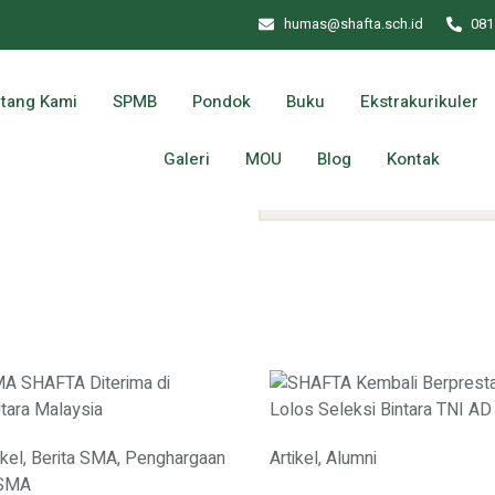
humas@shafta.sch.id
081
tang Kami
SPMB
Pondok
Buku
Ekstrakurikuler
Galeri
MOU
Blog
Kontak
ikel
,
Berita SMA
,
Penghargaan
Artikel
,
Alumni
 SMA