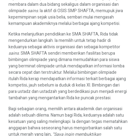
membara dalam dua bidang sekaligus dalam organisasi dan
olimpiade
sains
. Ia aktif di OSIS SMP SHAFTA, memupuk jiwa
kepemimpinan sejak usia belia, sembari mulai mengasah
kemampuan akademiknya melalui berbagai ajang kompetisi.
Ketika melanjutkan pendidikan ke SMA SHAFTA, Rida tidak
mengendurkan langkah. Ia memilih untuk tetap hadir di
keduanya sebagai aktivis organisasi dan sebagai kompetitor
sains
. SMA SHAFTA sendiri memberikan fasilitas berupa
bimbingan olimpiade yang dimana memudahkan para siswa
yang berminat olimpiade untuk mendapatkan informasi lomba
secara cepat dan terstruktur. Melalui bimbingan olimpiade
itulah Rida kerap mendapatkan informasi terkait berbagai ajang
kompetisi, jauh sebelum ia duduk di kelas XI. Bimbingan dari
para ustadz dan ustadzah yang berdedikasi pun menjadi energi
tambahan yang mengantarkan Rida ke puncak prestasi.
Bagi sebagian orang, memilih antara akademik dan organisasi
adalah sebuah dilema. Namun bagi Rida, keduanya adalah satu
kesatuan yang saling melengkapi. Ia dengan tegas mematahkan
anggapan bahwa seseorang harus mengorbankan salah satu
untuk meraih yang lain,
“Saya ingin membuktikan