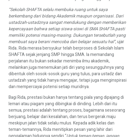
“Sekolah SHAFTA selalu membuka ruang untuk saya
berkembang dari bidang Akademik maupun organisasi. Dari
ustadzah-ustadznya sangat mendukung dengan memberikan
kepercayaan bahwa setiap siswa-siswi di SMA SHAFTA pasti
memiliki potensi masing-masing. Dukungan tersebutlah yang
membuat saya berani mencoba dan belajar sesuatu hal”,
ujar
Rida
.
Rida merasa bersyukur telah berproses di Sekolah Islam
SHAFTA sejak jenjang SMP hingga SMA. Ia memandang
perjalanan itu bukan sekadar menimba ilmu akademik,
melainkan juga menemukan jati diri yang sesungguhnya yang
dibentuk oleh sosok-sosok guru yang tulus, para ustadz dan
ustadzah yang tidak hanya mengajar, tetapi juga menginspirasi
dan mempercayai potensi setiap muridnya.
Bagi Rida, prestasi bukan hanya tentang piala yang dipajang di
lemari atau piagam yang dibingkai di dinding. Lebih dari itu
semua, prestasi adalah tentang proses, bagaimana seseorang
berjuang, belajar dari kesalahan, dan terus bergerak maju
meskipun jalan tidak selalu mulus. Kepada adik kelas dan
teman-temannya, Rida menitipkan pesan yang lahir dari
pengalaman hidupnya sendiri “
Untuk teman-teman, jangan