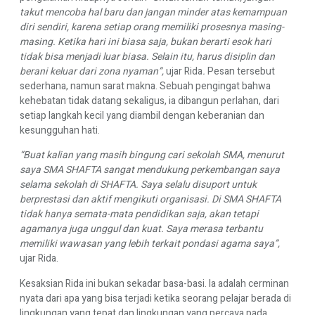
takut mencoba hal baru dan jangan minder atas kemampuan
diri sendiri, karena setiap orang memiliki prosesnya masing-
masing. Ketika hari ini biasa saja, bukan berarti esok hari
tidak bisa menjadi luar biasa. Selain itu, harus disiplin dan
berani keluar dari zona nyaman”,
ujar Rida
.
Pesan tersebut
sederhana, namun sarat makna. Sebuah pengingat bahwa
kehebatan tidak datang sekaligus, ia dibangun perlahan, dari
setiap langkah kecil yang diambil dengan keberanian dan
kesungguhan hati.
“Buat kalian yang masih bingung cari sekolah SMA, menurut
saya SMA SHAFTA sangat mendukung perkembangan saya
selama sekolah di SHAFTA. Saya selalu disuport untuk
berprestasi dan aktif mengikuti organisasi. Di SMA SHAFTA
tidak hanya semata-mata pendidikan saja, akan tetapi
agamanya juga unggul dan kuat. Saya merasa terbantu
memiliki wawasan yang lebih terkait pondasi agama saya”,
ujar Rida.
Kesaksian Rida ini bukan sekadar basa-basi. Ia adalah cerminan
nyata dari apa yang bisa terjadi ketika seorang pelajar berada di
lingkungan yang tepat dan lingkungan yang percaya pada