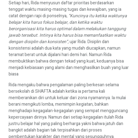
Setiap hari, Rida menyusun daftar prioritas berdasarkan
tenggat waktu masing-masing tugas dan kewajiban, yang ia
catat dengan rapi di ponselnya,
“Kuncinya itu ketika waktunya
belajar kita harus fokus belajar, dan ketika waktu
berorganisasi kita harus optimal dalam melakukan tanggung
jawab tersebut. Intinya kita harus bisa memanfaatkan waktu
dengan disiplin dan konsisten”,
ujar Rida. Disiplin dan
konsistensi adalah dua kata yang mudah diucapkan, namun
teramat berat untuk dijalani hari demi hari. Namun Rida
membuktikan bahwa dengan tekad yang kuat, keduanya bisa
menjadi kebiasaan yang alami dan menghasilkan buah yang luar
biasa
Rida mengaku bahwa pengalaman paling berkesan selama
bersekolah di SHAFTA adalah ketika ia pertama kali
memberanikan diri untuk keluar dari zona nyamannya. Ia mulai
berani mengikuti lomba, memimpin kegiatan, bahkan
menghadapi kegagalan-kegagalan yang sempat mengguncang
kepercayaan dirinya. Namun dari setiap kegagalan itulah Rida
justru belajar hal yang paling berharga yakni bahwa jatuh dan
bangkit adalah bagian tak terpisahkan dari proses
pembentukan karakter dan mental yang sesungguhnya.