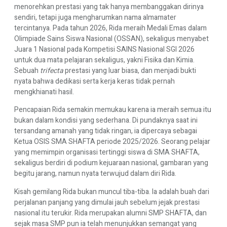
menorehkan prestasi yang tak hanya membanggakan dirinya
sendiri, tetapi juga mengharumkan nama almamater
tercintanya. Pada tahun 2026, Rida meraih Medali Emas dalam
Olimpiade Sains Siswa Nasional (OSSAN), sekaligus menyabet
Juara 1 Nasional pada Kompetisi SAINS Nasional SGI 2026
untuk dua mata pelajaran sekaligus, yakni Fisika dan Kimia.
Sebuah
trifecta
prestasi yang luar biasa, dan menjadi bukti
nyata bahwa dedikasi serta kerja keras tidak pernah
mengkhianati hasil.
Pencapaian Rida semakin memukau karena ia meraih semua itu
bukan dalam kondisi yang sederhana. Di pundaknya saat ini
tersandang amanah yang tidak ringan, ia dipercaya sebagai
Ketua OSIS SMA SHAFTA periode 2025/2026. Seorang pelajar
yang memimpin organisasi tertinggi siswa di SMA SHAFTA,
sekaligus berdiri di podium kejuaraan nasional, gambaran yang
begitu jarang, namun nyata terwujud dalam diri Rida.
Kisah gemilang Rida bukan muncul tiba-tiba. Ia adalah buah dari
perjalanan panjang yang dimulai jauh sebelum jejak prestasi
nasional itu terukir. Rida merupakan alumni SMP SHAFTA, dan
sejak masa SMP pun ia telah menunjukkan semangat yang