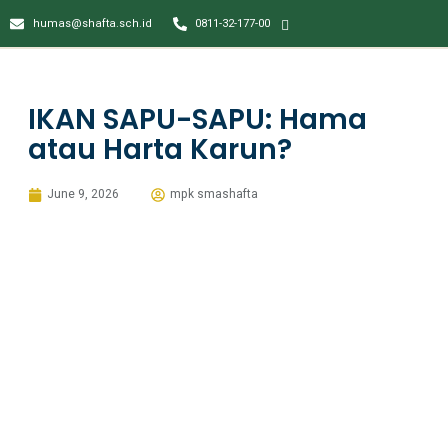
humas@shafta.sch.id
0811-32-177-00
IKAN SAPU-SAPU: Hama
atau Harta Karun?
June 9, 2026
mpk smashafta