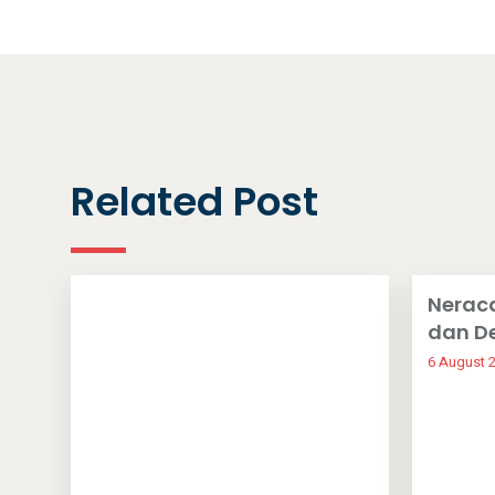
Related Post
Nerac
dan D
6 August 