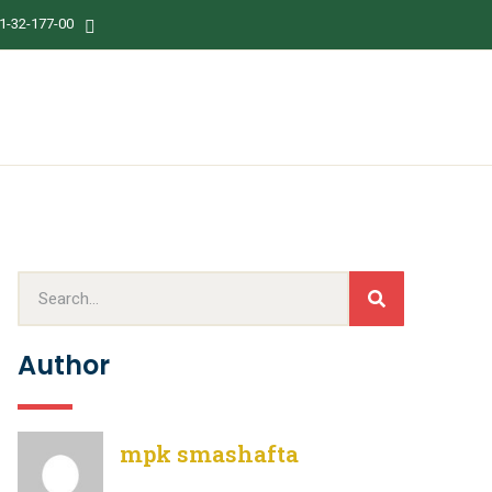
1-32-177-00
Author
mpk smashafta