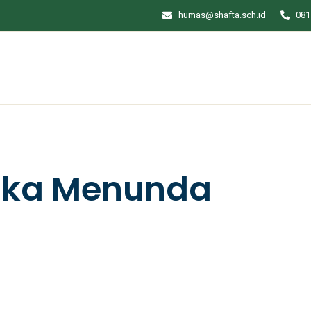
humas@shafta.sch.id
081
uka Menunda