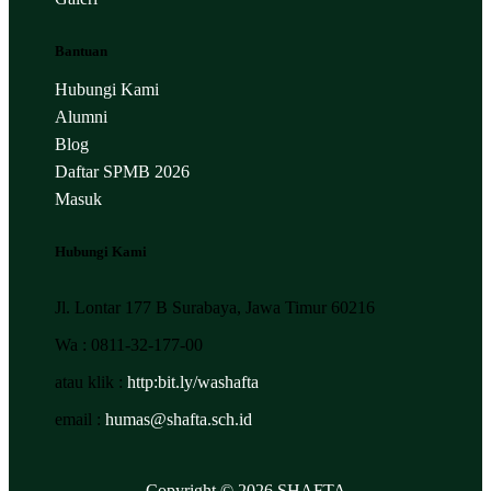
Bantuan
Hubungi Kami
Alumni
Blog
Daftar SPMB 2026
Masuk
Hubungi Kami
Jl. Lontar 177 B Surabaya, Jawa Timur 60216
Wa : 0811-32-177-00
atau klik :
http:bit.ly/washafta
email :
humas@shafta.sch.id
Copyright © 2026 SHAFTA