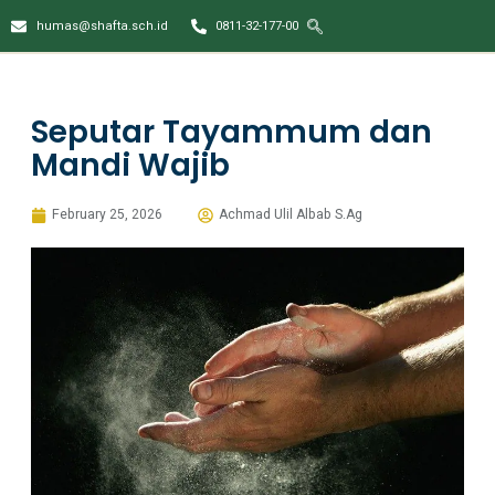
humas@shafta.sch.id
0811-32-177-00
Seputar Tayammum dan
Mandi Wajib
February 25, 2026
Achmad Ulil Albab S.Ag