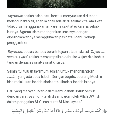
Tayamum
adalah salah satu bentuk menyucikan diri tanpa
menggunakan air, apabila tidak ada air di sekitar kita, atau kita
tidak bisa menggunakan air karena sakit atau karena sebab
lainnya. Agama Islam meringankan umatnya dengan
diperbolahkannya menggunakan pasir atau debu sebagai
pengganti air.
Tayamum
secara bahasa berarti tujuan atau maksud.
Tayamum
secara
syara
‘ adalah menyampaikan debu ke wajah dan kedua
tangan dengan syarat-syarat khusus.
Selain itu, tujuan tayamum adalah untuk menghilangkan
hadas
yang ada pada tubuh. Dengan begitu, seorang Muslim
bisa melakukan ibadah sholat atau ibadah-ibadah lainnya.
Dalil yang menyebutkan dalam kemudahan untuk bersuci
dengan cara
tayamum
telah disampaikan oleh Allah SWT di
dalam penggalan Al-Quran surat Al-Nisa’ ayat 43,
وَإِن كُنتُم مَّرْضَىٰ أَوْ عَلَىٰ سَفَرٍ أَوْ جَاءَ أَحَدٌ مِّنكُم مِّنَ الْغَائِطِ أَوْ لَامَسْتُمُ