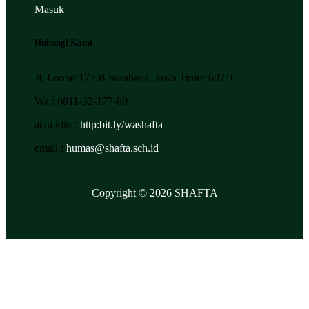
Masuk
Hubungi Kami
Jl. Lontar 177 B Surabaya, Jawa Timur 60216
Wa : 0811-32-177-00
atau klik :
http:bit.ly/washafta
email :
humas@shafta.sch.id
Copyright © 2026 SHAFTA