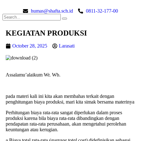
humas@shafta.sch.id
0811-32-177-00
KEGIATAN PRODUKSI
October 28, 2025
Larasati
Assalamu’alaikum Wr. Wb.
pada materi kali ini kita akan membahas terkait dengan
penghitungan biaya produksi, mari kita simak bersama materinya
Perhitungan biaya rata-rata sangat diperlukan dalam proses
produksi karena bila biaya rata-rata dibandingkan dengan
pendapatan rata-rata perusahaan, akan mengetahui perolehan
keuntungan atau kerugian.
a.Biaya total rata-rata
(
average
total
cost
)
didefinisikan sebagai