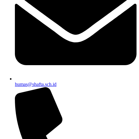
humas@shafta.sch.id