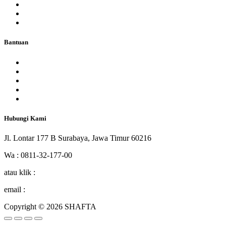
SMP Shafta
SMA Shafta
Galeri
Bantuan
Hubungi Kami
Alumni
Blog
Daftar SPMB 2026
Masuk
Hubungi Kami
Jl. Lontar 177 B Surabaya, Jawa Timur 60216
Wa : 0811-32-177-00
atau klik :
http:bit.ly/washafta
email :
humas@shafta.sch.id
Copyright © 2026 SHAFTA