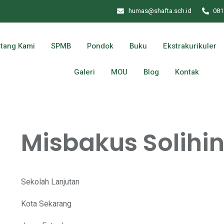
humas@shafta.sch.id
081
tang Kami
SPMB
Pondok
Buku
Ekstrakurikuler
Galeri
MOU
Blog
Kontak
Misbakus Solihi
Sekolah Lanjutan
Kota Sekarang