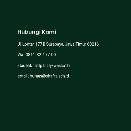
Hubungi Kami
Jl. Lontar 177 B Surabaya, Jawa Timur 60216
Wa : 0811-32-177-00
atau klik :
http:bit.ly/washafta
email :
humas@shafta.sch.id