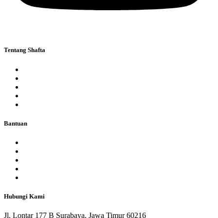
Tentang Shafta
Yayasan
Pondok
SMP Shafta
SMA Shafta
Galeri
Bantuan
Hubungi Kami
Alumni
Blog
Daftar SPMB 2026
Masuk
Hubungi Kami
Jl. Lontar 177 B Surabaya, Jawa Timur 60216