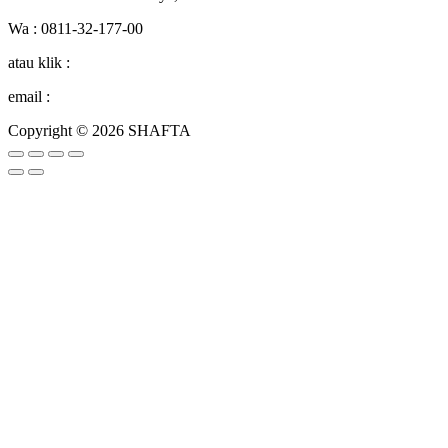
Wa : 0811-32-177-00
atau klik :
http:bit.ly/washafta
email :
humas@shafta.sch.id
Copyright © 2026 SHAFTA