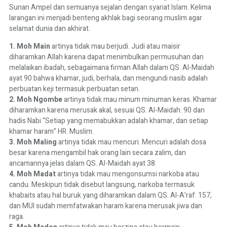
Sunan Ampel dan semuanya sejalan dengan syariat Islam. Kelima
larangan ini menjadi benteng akhlak bagi seorang muslim agar
selamat dunia dan akhirat.
1.
Moh Main
artinya tidak mau berjudi. Judi atau maisir
diharamkan Allah karena dapat menimbulkan permusuhan dan
melalaikan ibadah, sebagaimana firman Allah dalam QS. Al-Maidah
ayat 90 bahwa khamar, judi, berhala, dan mengundi nasib adalah
perbuatan keji termasuk perbuatan setan.
2.
Moh Ngombe
artinya tidak mau minum minuman keras. Khamar
diharamkan karena merusak akal, sesuai QS. Al-Maidah: 90 dan
hadis Nabi “Setiap yang memabukkan adalah khamar, dan setiap
khamar haram” HR. Muslim.
3.
Moh Maling
artinya tidak mau mencuri. Mencuri adalah dosa
besar karena mengambil hak orang lain secara zalim, dan
ancamannya jelas dalam QS. Al-Maidah ayat 38.
4. Moh Madat
artinya tidak mau mengonsumsi narkoba atau
candu. Meskipun tidak disebut langsung, narkoba termasuk
khabaits atau hal buruk yang diharamkan dalam QS. Al-A’raf: 157,
dan MUI sudah memfatwakan haram karena merusak jiwa dan
raga.