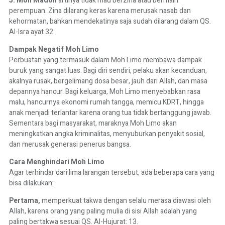
5. Moh Madon
artinya tidak mau berzina atau bermain
perempuan. Zina dilarang keras karena merusak nasab dan
kehormatan, bahkan mendekatinya saja sudah dilarang dalam QS.
Al-Isra ayat 32.
Dampak Negatif Moh Limo
Perbuatan yang termasuk dalam Moh Limo membawa dampak
buruk yang sangat luas. Bagi diri sendiri, pelaku akan kecanduan,
akalnya rusak, bergelimang dosa besar, jauh dari Allah, dan masa
depannya hancur. Bagi keluarga, Moh Limo menyebabkan rasa
malu, hancurnya ekonomi rumah tangga, memicu KDRT, hingga
anak menjadi terlantar karena orang tua tidak bertanggung jawab.
Sementara bagi masyarakat, maraknya Moh Limo akan
meningkatkan angka kriminalitas, menyuburkan penyakit sosial,
dan merusak generasi penerus bangsa.
Cara Menghindari Moh Limo
Agar terhindar dari lima larangan tersebut, ada beberapa cara yang
bisa dilakukan:
Pertama,
memperkuat takwa dengan selalu merasa diawasi oleh
Allah, karena orang yang paling mulia di sisi Allah adalah yang
paling bertakwa sesuai QS. Al-Hujurat: 13.